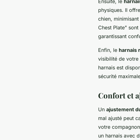
Ensuite, le
harna
physiques. Il offr
chien, minimisant
Chest Plate" sont
garantissant confo
Enfin, le
harnais 
visibilité de votr
harnais est dispon
sécurité maximale
Confort et 
Un
ajustement du
mal ajusté peut c
votre compagnon 
un harnais avec 