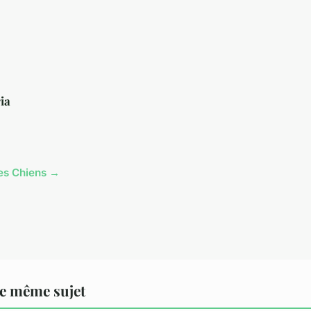
ia
cles Chiens →
e même sujet