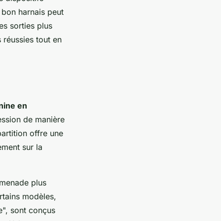
n bon harnais peut
s sorties plus
 réussies tout en
nine en
pression de manière
artition offre une
ement sur la
omenade plus
ertains modèles,
e", sont conçus