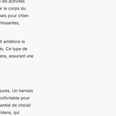
les activités
ur le corps du
nais pour chien
chissantes,
l améliore la
nts. Ce type de
iens, assurant une
ssures. Un harnais
onfortable pour
sentiel de choisir
ldens, qui