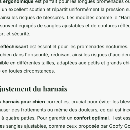
is ergonomique
est parfait pour les longues promenades ou 
e un excellent soutien et répartit uniformément la pression s
 ainsi les risques de blessures. Les modèles comme le "Har
 souvent équipés de sangles ajustables et de coutures réflé
rt et sécurité.
réfléchissant
est essentiel pour les promenades nocturnes. I
e chien dans l'obscurité, réduisant ainsi les risques d'accide
ible en différentes tailles, adaptées aux petits et grands ch
 en toutes circonstances.
ajustement du harnais
 harnais pour chien
correct est crucial pour éviter les ble
auser des frottements ou même des douleurs, ce qui est inc
à quatre pattes. Pour garantir un
confort optimal
, il est es
des sangles ajustables, comme ceux proposés par Goofy Go