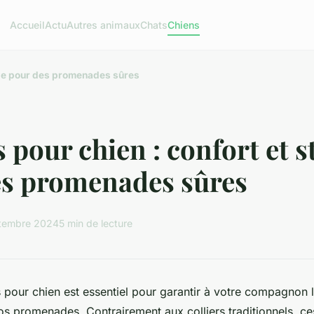
Accueil
Actu
Autres animaux
Chats
Chiens
tyle pour des promenades sûres
 pour chien : confort et s
es promenades sûres
tembre 2024
5 min de lecture
s pour chien est essentiel pour garantir à votre compagnon l
os promenades. Contrairement aux colliers traditionnels, ces