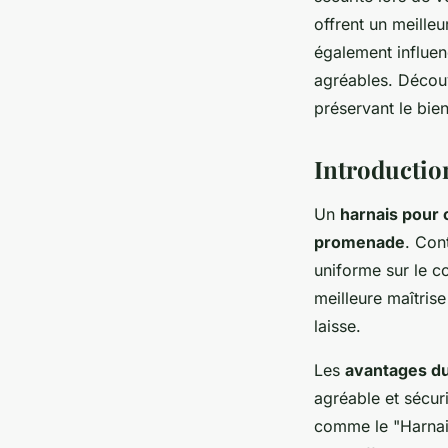
offrent un meille
également influen
agréables. Découv
préservant le bie
Introductio
Un
harnais pour 
promenade
. Con
uniforme sur le co
meilleure maîtris
laisse.
Les
avantages du
agréable et sécuri
comme le "Harnais