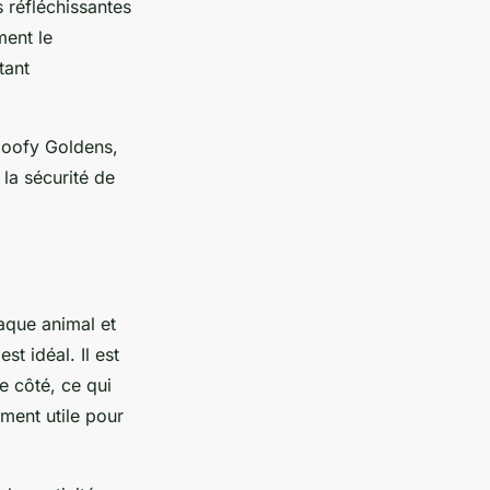
s réfléchissantes
ment le
tant
 Goofy Goldens,
 la sécurité de
aque animal et
est idéal. Il est
e côté, ce qui
ement utile pour