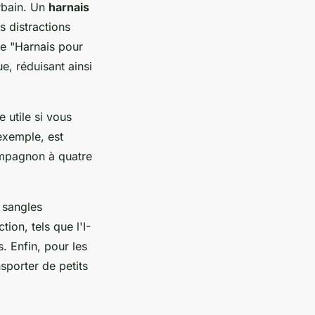
urbain. Un
harnais
es distractions
le "Harnais pour
ue, réduisant ainsi
e utile si vous
exemple, est
compagnon à quatre
 sangles
ion, tels que l'I-
. Enfin, pour les
porter de petits