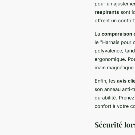
pour un ajustement
respirants
sont i
offrent un confor
La
comparaison e
le "Harnais pour 
polyvalence, tand
ergonomique. Pour
main magnétique
Enfin, les
avis cli
son anneau anti-tr
durabilité. Pren
confort à votre 
Sécurité lo