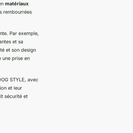
 en
matériaux
ons rembourrées
nte. Par exemple,
antes et sa
eté et son design
e une prise en
-DOG STYLE, avec
ion et leur
t sécurité et