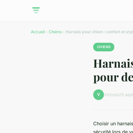
Accueil
›
Chiens
›
Harnais pour chien : confort et s
CHIENS
Harnais
pour d
V
Victoria
25 sep
Choisir un harnai
sécurité lors de v