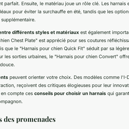
 parfait. Ensuite, le matériau joue un rôle clé. Les harnais
déaux pour éviter la surchauffe en été, tandis que les opti
t supplémentaire.
ntre différents styles et matériaux
est également importa
chien Chest Plate" est apprécié pour ses coutures réfléchiss
is que le "Harnais pour chien Quick Fit" séduit par sa légèr
 les sorties urbaines, le "Harnais pour chien Convert" offr
 douce.
ents
peuvent orienter votre choix. Des modèles comme l'I
action, reçoivent des critiques élogieuses pour leur innovat
ez en compte ces
conseils pour choisir un harnais
qui garanti
compagnon.
rs des promenades