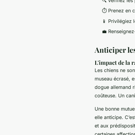
🔍 Vérifiez le
⏱️ Prenez en c
📱 Privilégiez
💼 Renseignez-
Anticiper le
L'impact de la r
Les chiens ne son
museau écrasé, es
dogue allemand ri
coûteuse. Un cani
Une bonne mutuell
elle anticipe. C’e
et aux prédisposi
certaines affectio