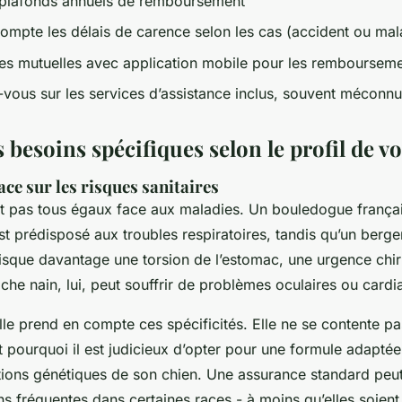
s plafonds annuels de remboursement
ompte les délais de carence selon les cas (accident ou mal
 les mutuelles avec application mobile pour les remboursem
vous sur les services d’assistance inclus, souvent méconn
s besoins spécifiques selon le profil de v
ace sur les risques sanitaires
t pas tous égaux face aux maladies. Un bouledogue frança
t prédisposé aux troubles respiratoires, tandis qu’un berg
sque davantage une torsion de l’estomac, une urgence chir
che nain, lui, peut souffrir de problèmes oculaires ou card
e prend en compte ces spécificités. Elle ne se contente p
st pourquoi il est judicieux d’opter pour une formule adapté
tions génétiques de son chien. Une assurance standard peut
ns fréquentes dans certaines races - à moins qu’elles soient