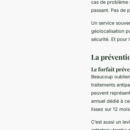
cas de problème d
passant. Pas de p
Un service souven
géolocalisation po
sécurité. Et pour 
La préventio
Le forfait prév
Beaucoup oublient 
traitements antip
peuvent représente
annuel dédié à ce
lissez sur 12 mois
C’est aussi un lev