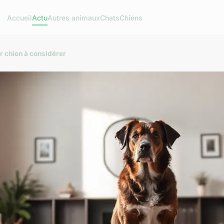
Accueil
Actu
Autres animaux
Chats
Chiens
r chien à considérer