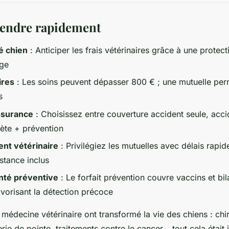
endre rapidement
é chien
: Anticiper les frais vétérinaires grâce à une protec
âge
ires
: Les soins peuvent dépasser 800 € ; une mutuelle perm
s
ssurance
: Choisissez entre couverture accident seule, acc
ète + prévention
t vétérinaire
: Privilégiez les mutuelles avec délais rapid
istance inclus
nté préventive
: Le forfait prévention couvre vaccins et bila
vorisant la détection précoce
 médecine vétérinaire ont transformé la vie des chiens : chi
ie de pointe, traitements contre le cancer… tout cela était 