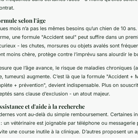
ntrat.
ormule selon l'âge
ues mois n’a pas les mêmes besoins qu’un chien de 10 ans.
orme, une formule "Accident seul" peut suffire dans un prem
u curieux - les chutes, morsures ou objets avalés sont fréque
nt moins chère, protège contre l’imprévu sans alourdir le b
sure que l’âge avance, le risque de maladies chroniques (a
le, tumeurs) augmente. C’est là que la formule "Accident + M
lète + prévention", devient indispensable. Plus on souscrit 
eptés sans clause d’exclusion - un atout majeur.
ssistance et d'aide à la recherche
ernes vont au-delà du simple remboursement. Certaines in
 : un vétérinaire est joignable par téléphone ou messagerie 
ite une course inutile à la clinique. D’autres proposent un a