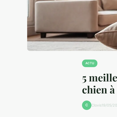
ACTU
5 meill
chien à
C
Clovis
19/05/20