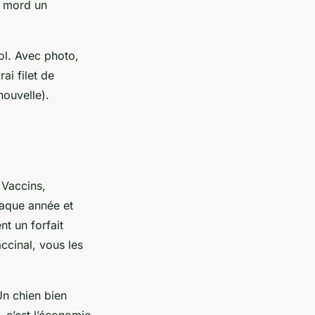
n mord un
ol. Avec photo,
ai filet de
nouvelle).
 Vaccins,
haque année et
nt un forfait
ccinal, vous les
 Un chien bien