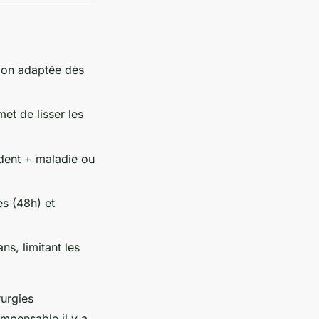
tion adaptée dès
et de lisser les
ident + maladie ou
es (48h) et
ns, limitant les
rurgies
impensable il y a