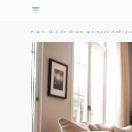
Accueil
›
Actu
›
5 meilleures options de mutuelle pou