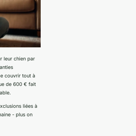
 leur chien par
anties
de couvrir tout à
ue de 600 € fait
able.
xclusions liées à
maine - plus on